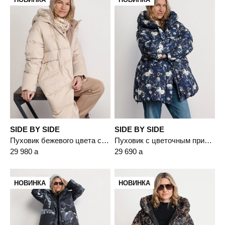
SIDE BY SIDE
SIDE BY SIDE
Пуховик бежевого цвета с капюшоном
Пуховик с цветочным принтом синего цвета с капюшоном
29 980
a
29 690
a
НОВИНКА
НОВИНКА