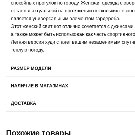
спокойных прогулок по городу. Женская одежда с ове
остается актуальной на протяжении нескольких сезоно
является универсальным элементом гардероба.
Этот женский свитшот отлично сочетается с джинсами
а также может быть использован как часть спортивного
Летняя версия худи станет вашим незаменимым спутн
теплую погоду.
РАЗМЕР МОДЕЛИ
Рост модели: 175
НАЛИЧИЕ В МАГАЗИНАХ
Обхват груди: 78
Обхват талии: 58
Пермь, ул. Революции, 13.
Обхват бедер: 88
ДОСТАВКА
42
46
48
50
54
На модели размер одежды: 42
Пермь — бесплатно
На модели размер обуви:39
Самовывоз
Похожие товары
Доставка в другие города